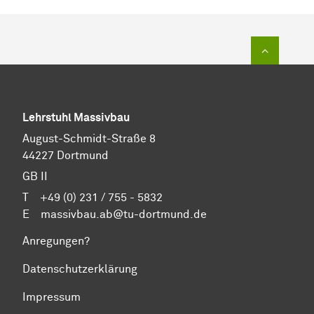
Zum Sei
Lehrstuhl Massivbau
August-Schmidt-Straße 8
44227 Dortmund
GB II
T +49 (0) 231 / 755 - 5832
E
massivbau.ab@tu-dortmund.de
Anregungen?
Datenschutzerklärung
Impressum