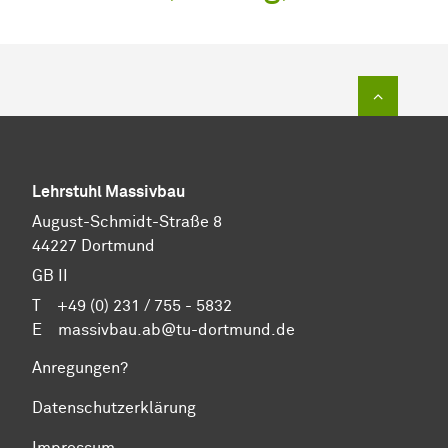
Zum Sei
Lehrstuhl Massivbau
August-Schmidt-Straße 8
44227 Dortmund
GB II
T +49 (0) 231 / 755 - 5832
E
massivbau.ab@tu-dortmund.de
Anregungen?
Datenschutzerklärung